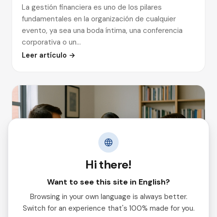
La gestión financiera es uno de los pilares
fundamentales en la organización de cualquier
evento, ya sea una boda íntima, una conferencia
corporativa o un…
Leer artículo →
Usamos cookies para mejorar tu experiencia de
Hi there!
navegación y analizar el tráfico.
Política de cookies
Want to see this site in English?
Aceptar todas
Browsing in your own language is always better.
Switch for an experience that's 100% made for you.
Rechazar